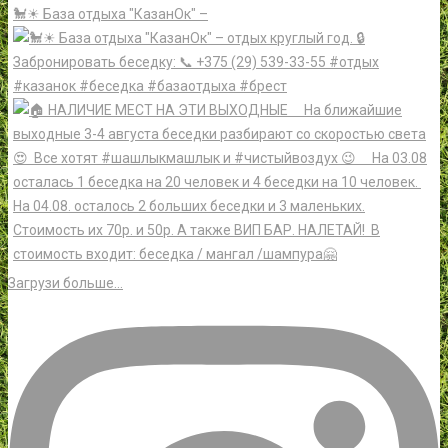
🐩☀ База отдыха "КазанОк" –
Загрузи больше…