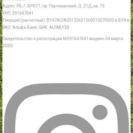
Адрес: РБ, Г. БРЕСТ, пр. Партизанский, Д. 21Д, кв. 73
УНП: 291647641
Текущий (расчетный): BY47ALFA30132621360010270000 в BYN в
ЗАО 'Альфа-Банк', БИК: ALFABY2X
Свидетельство о регистрации №291647641 выдано 04 марта
2020г
Instagram