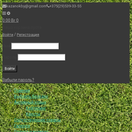
kazanokby@gmail.com
+375(29)539-33-55
0.00
Br
0
Ваша корзина пуста
/
Войти
Регистрация
Имя
Пароль
Забыли пароль?
Главная
Выбрать беседку
Активный отдых
Кейтеринг
Квесты
Сопутствующие товары
Галерея
Оплата и возврат