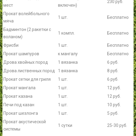
230 руб.
мест
включен)
Прокат волейбольного
1 шт.
Бесплатно
мяча
Бадминтон (2 ракетки с
1 компл.
Бесплатно
воланом)
Фрисби
1 шт.
Бесплатно
Прокат шампуров
к мангалу
Бесплатно
Дрова хвойных пород
1 вязанка
6 руб.
Дрова лиственных пород
1 вязанка
8 руб.
Прокат сетки для гриля
1 шт.
6 руб.
Прокат мангала
1 шт.
12 руб.
Прокат казана
1 шт.
12 руб.
Печи под казан
1 шт.
10 руб.
Прокат шезлонга
1 шт.
5 руб.
Прокат акустической
1 сутки
25-30 руб.
системы